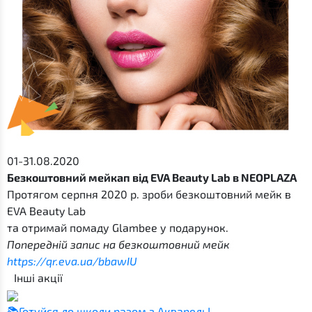
01-31.08.2020
Безкоштовний мейкап від EVA Beauty Lab в NEOPLAZA
Протягом серпня 2020 р. зроби безкоштовний мейк в
EVA Beauty Lab
та отримай помаду Glambee у подарунок.
Попередній запис на безкоштовний мейк
https://qr.eva.ua/bbawIU
Інші акції
📚Готуйся до школи разом з Акварель!